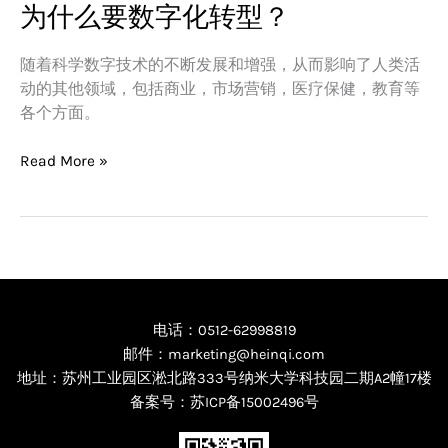
为什么要数字化转型？
为
什
么
随着科学数字技术的不断发展和增强，从而影响了人类活
要
动的其他领域，包括商业，市场营销，医疗保健，教育等
数
各个方面。
字
化
Read More »
转
型？
电话：0512-62998819
邮件：marketing@heinqi.com
地址：苏州工业园区淞北路333号纳米大学科技园二期A2幢17楼
备案号：
苏ICP备15002496号