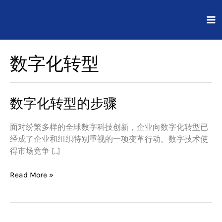
跳
至
内
容
数字化转型
数字化转型的步骤
数
字
化
面对纷繁多样的全球数字科技创新，企业向数字化转型已
转
经成了企业和组织特别重视的一项变革行动。数字技术使
型
得市场竞争 […]
的
步
Read More »
骤