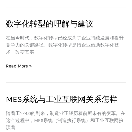
的
影
响
数字化转型的理解与建议
数
字
化
在当今时代，数字化转型已经成为了企业持续发展和提升
转
竞争力的关键路径。数字化转型是指企业借助数字化技
型
术，改变其实
的
理
Read More »
解
与
建
议
MES系统与工业互联网关系怎样
MES
系
统
随着工业4.0的到来，制造业正经历着前所未有的变革。在
与
这个过程中，MES系统（制造执行系统）和工业互联网扮
工
演着