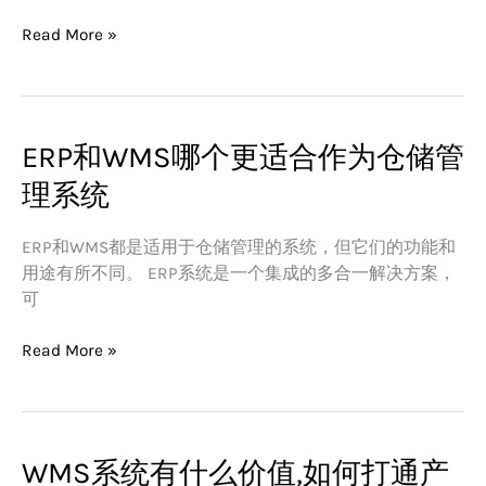
业
互
Read More »
联
网
关
系
ERP和WMS哪个更适合作为仓储管
ERP
怎
和
样
理系统
WMS
哪
ERP和WMS都是适用于仓储管理的系统，但它们的功能和
个
用途有所不同。 ERP系统是一个集成的多合一解决方案，
更
可
适
合
Read More »
作
为
仓
储
管
WMS系统有什么价值,如何打通产
WMS