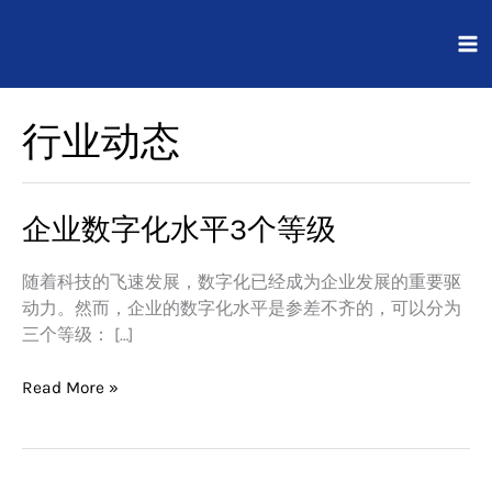
跳
至
内
容
行业动态
企业数字化水平3个等级
企
业
数
随着科技的飞速发展，数字化已经成为企业发展的重要驱
字
动力。然而，企业的数字化水平是参差不齐的，可以分为
化
三个等级： […]
水
平
Read More »
3
个
等
级