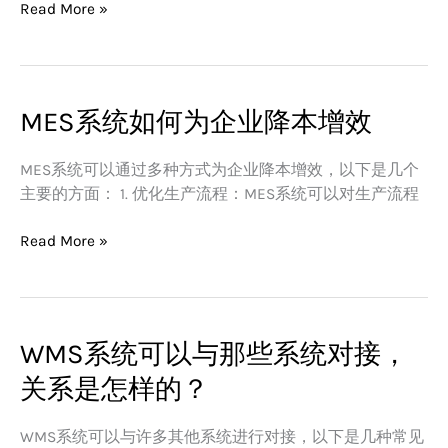
Read More »
系
与
区
别
MES系统如何为企业降本增效
MES
系
统
MES系统可以通过多种方式为企业降本增效，以下是几个
如
主要的方面： 1. 优化生产流程：MES系统可以对生产流程
何
为
Read More »
企
业
降
本
WMS系统可以与那些系统对接，
WMS
增
系
效
关系是怎样的？
统
可
WMS系统可以与许多其他系统进行对接，以下是几种常见
以