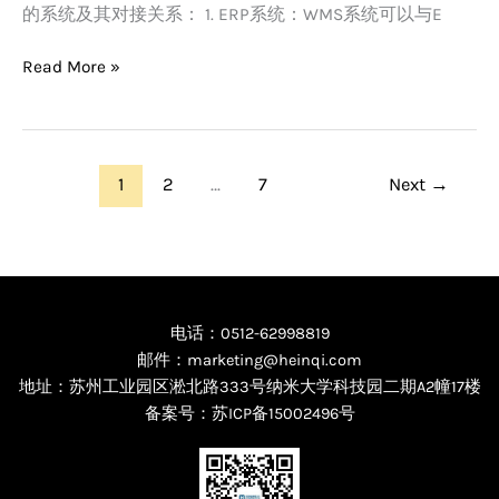
的系统及其对接关系： 1. ERP系统：WMS系统可以与E
与
那
Read More »
些
系
统
对
接，
1
2
…
7
Next
→
关
系
是
怎
样
电话：0512-62998819
的？
邮件：marketing@heinqi.com
地址：苏州工业园区淞北路333号纳米大学科技园二期A2幢17楼
备案号：
苏ICP备15002496号