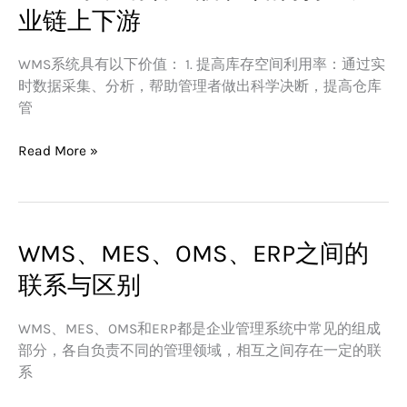
理
系
业链上下游
系
统
统
有
WMS系统具有以下价值： 1. 提高库存空间利用率：通过实
什
时数据采集、分析，帮助管理者做出科学决断，提高仓库
么
管
价
值,
Read More »
如
何
打
通
产
WMS、MES、OMS、ERP之间的
WMS、
业
MES、
联系与区别
链
OMS、
上
ERP
WMS、MES、OMS和ERP都是企业管理系统中常见的组成
下
之
部分，各自负责不同的管理领域，相互之间存在一定的联
游
间
系
的
联