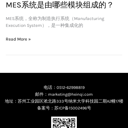
MES系统是由哪些模块组成的？
MES
系
统
MES系统，全称为制造执行系统（Manufacturing
是
Execution System），是一种集成化的
由
哪
Read More »
些
模
块
组
成
的？
电话：0512-62998819
邮件：marketing@heinqi.com
地址：苏州工业园区淞北路333号纳米大学科技园二期A2幢17楼
备案号：
苏ICP备15002496号