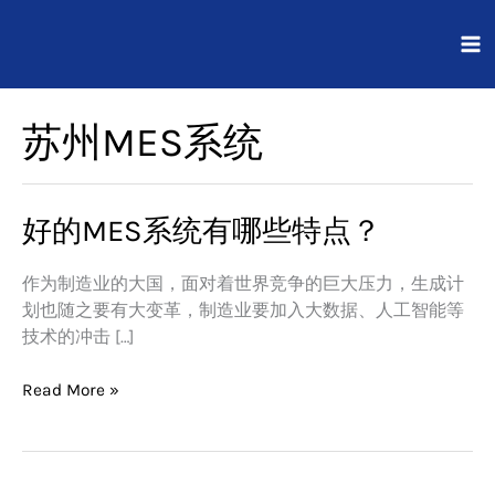
跳
至
内
容
苏州MES系统
好的MES系统有哪些特点？
好
的
MES
作为制造业的大国，面对着世界竞争的巨大压力，生成计
系
划也随之要有大变革，制造业要加入大数据、人工智能等
统
技术的冲击 […]
有
哪
Read More »
些
特
点？