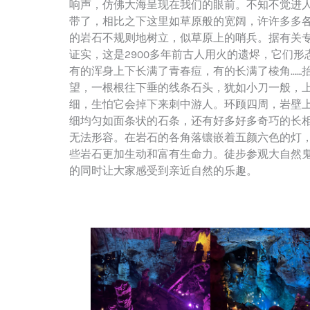
响声，仿佛大海呈现在我们的眼前。不知不觉进
带了，相比之下这里如草原般的宽阔，许许多多
的岩石不规则地树立，似草原上的哨兵。据有关
证实，这是2900多年前古人用火的遗烬，它们形
有的浑身上下长满了青春痘，有的长满了棱角……
望，一根根往下垂的线条石头，犹如小刀一般，
细，生怕它会掉下来刺中游人。环顾四周，岩壁
细均匀如面条状的石条，还有好多好多奇巧的长
无法形容。在岩石的各角落镶嵌着五颜六色的灯
些岩石更加生动和富有生命力。徒步参观大自然
的同时让大家感受到亲近自然的乐趣。