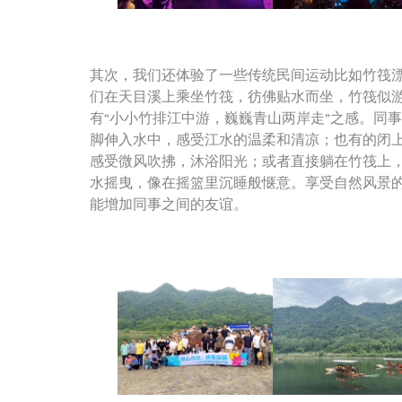
其次，我们还体验了一些传统民间运动比如竹筏
们在天目溪上乘坐竹筏，彷佛贴水而坐，竹筏似
有“小小竹排江中游，巍巍青山两岸走”之感。同
脚伸入水中，感受江水的温柔和清凉；也有的闭
感受微风吹拂，沐浴阳光；或者直接躺在竹筏上
水摇曳，像在摇篮里沉睡般惬意。享受自然风景
能增加同事之间的友谊。