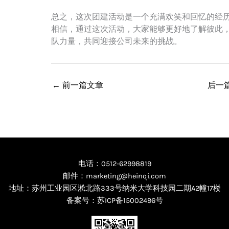
总之，这次团建活动是一个充满欢笑和回忆的经
相信，通过这次活动，大家能够更好地了解彼此
队力量，共同迎接公司未来的挑战。
←
前一篇文章
后一
电话：0512-62998819
邮件：marketing@heinqi.com
地址：苏州工业园区淞北路333号纳米大学科技园二期A2幢17楼
备案号：
苏ICP备15002496号