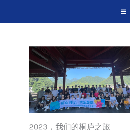
跳
至
内
容
2023，我们的桐庐之旅